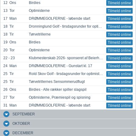
12
Ons
Birdies
Tilmeld online
13
Tor
Optimisterne
Tilmeld online
17
Man
DRØMMEGOLFERNE - løbende start
Tilmeld online
18
Tir
Dronninglund Golf - tirsdagsrunder for optimister og andre
Tilmeld online
18
Tir
Tørvetrillerne
Tilmeld online
19
Ons
Birdies
Tilmeld online
20
Tor
Optimisterne
Tilmeld online
22 - 23
Klubmesterskab 2026- sponseret af Beierholm Revisionsfirma
Tilmeld online
24
Man
DRØMMEGOLFERNE - Gunstart kl. 17
Tilmeld online
25
Tir
Rold Skov Golf - tirsdagsrunder for optimister og andre
Tilmeld online
25
Tir
Tørvetrillernes Sensommerudflugt
Tilmeld online
26
Ons
Birdies - Alle rækker spiller slagspil
Tilmeld online
27
Tor
Optimisterne, Præmiespil og spisning
Tilmeld online
31
Man
DRØMMEGOLFERNE - løbende start
Tilmeld online
SEPTEMBER
OKTOBER
DECEMBER