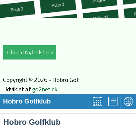
Tilmeld Nyhedsbrev
Copyright © 2026 - Hobro Golf
Udviklet af
go2net.dk
Hobro Golfklub
Hobro Golfklub