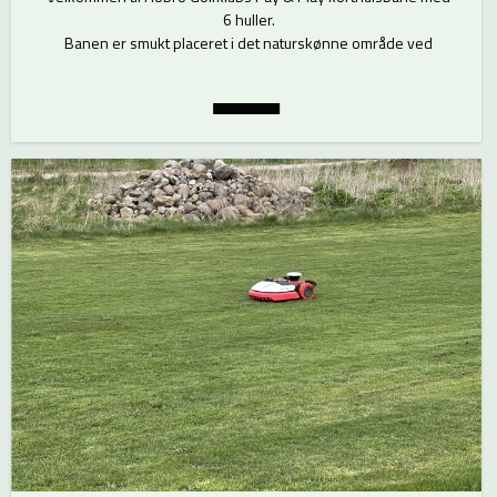
6 huller.
Banen er smukt placeret i det naturskønne område ved
Mariager Fjord.
Her kan både nye og erfarne golfere få en sjov og god
oplevelse i flotte
omgivelser, uanset om du har golfkørekort eller ej.