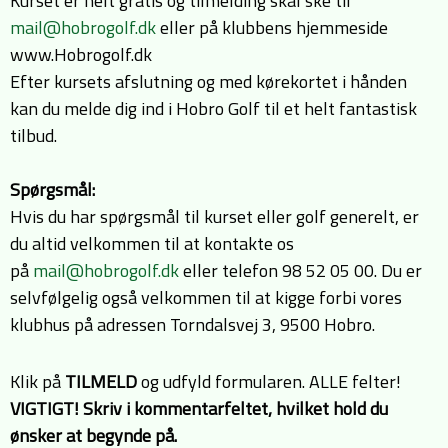
Kurset er helt gratis og tilmelding skal ske til
mail@hobrogolf.dk
eller på klubbens hjemmeside
www.Hobrogolf.dk
Efter kursets afslutning og med kørekortet i hånden
kan du melde dig ind i Hobro Golf til et helt fantastisk
tilbud.
Spørgsmål:
Hvis du har spørgsmål til kurset eller golf generelt, er
du altid velkommen til at kontakte os
på
mail@hobrogolf.dk
eller telefon 98 52 05 00. Du er
selvfølgelig også velkommen til at kigge forbi vores
klubhus på adressen Torndalsvej 3, 9500 Hobro.
Klik på
TILMELD
og udfyld formularen. ALLE felter!
VIGTIGT! Skriv i kommentarfeltet, hvilket hold du
ønsker at begynde på.