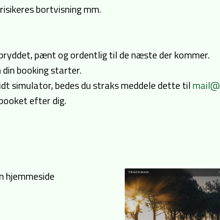
risikeres bortvisning mm.
 opryddet, pænt og ordentlig til de næste der kommer.
din booking starter.
idt simulator, bedes du straks meddele dette til
mail@
 booket efter dig.
n hjemmeside