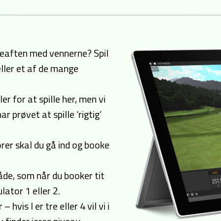
yggeaften med vennerne? Spil
ller et af de mange
er for at spille her, men vi
r prøvet at spille ‘rigtig’
orer skal du gå ind og booke
de, som når du booker tit
lator 1 eller 2.
hvis I er tre eller 4 vil vi i