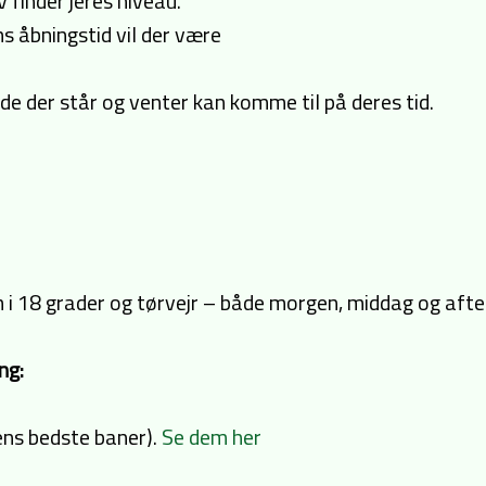
v finder jeres niveau.
s åbningstid vil der være
 de der står og venter kan komme til på deres tid.
 i 18 grader og tørvejr – både morgen, middag og afte
ng:
ens bedste baner).
Se dem her