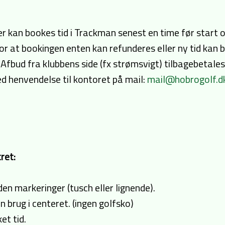
kan bookes tid i Trackman senest en time før start og t
 for at bookingen enten kan refunderes eller ny tid ka
 Afbud fra klubbens side (fx strømsvigt) tilbagebetales
ed henvendelse til kontoret på mail:
mail@hobrogolf.d
ret:
en markeringer (tusch eller lignende).
 brug i centeret. (ingen golfsko)
et tid.