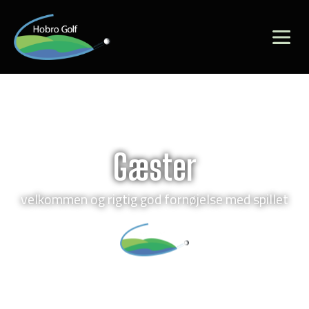
Gæster
velkommen og rigtig god fornøjelse med spillet