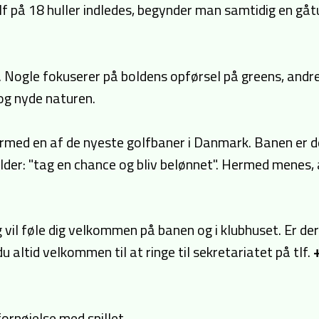
olf på 18 huller indledes, begynder man samtidig en gå
s. Nogle fokuserer på boldens opførsel på greens, andr
e og nyde naturen.
dermed en af de nyeste golfbaner i Danmark. Banen er de
der: "tag en chance og bliv belønnet". Hermed menes, a
 vil føle dig velkommen på banen og i klubhuset. Er der
altid velkommen til at ringe til sekretariatet på tlf.
ornøjelse med spillet.