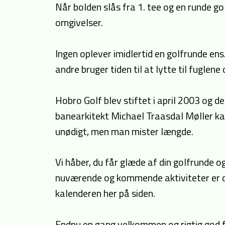
Når bolden slås fra 1. tee og en runde g
omgivelser.
Ingen oplever imidlertid en golfrunde en
andre bruger tiden til at lytte til fuglen
Hobro Golf blev stiftet i april 2003 og 
banearkitekt Michael Traasdal Møller kal
unødigt, men man mister længde.
Vi håber, du får glæde af din golfrunde og
nuværende og kommende aktiviteter er du 
kalenderen her på siden.
Endnu en gang velkommen og rigtig god f