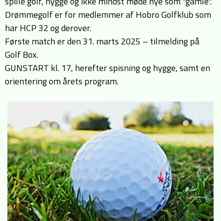
spille golf, hygge og ikke mindst møde nye som "gamle".
Drømmegolf er for medlemmer af Hobro Golfklub som
har HCP 32 og derover.
Første match er den 31. marts 2025 – tilmelding på
Golf Box.
GUNSTART kl. 17, herefter spisning og hygge, samt en
orientering om årets program.